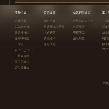
珍藏特展
目錄導覽
成果網站資源
工具
珍藏特展
聯合目錄
成果網站資源庫
技術
CCC創作集
快速關鍵詞導覽
教育學習
關鍵
建築排排站
主題分類
學術研究
線上
建築轉轉樂
典藏機構
創意加值
時間
天地宮
進階搜尋
跟著
旅行
安平追想1661
工藝大冒險
原住民儀式
原住民服飾
中央