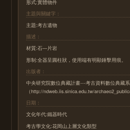
形式:實體物件
主題與關鍵字：
主題:考古遺物
描述：
材質:石—片岩
形制:全器呈圓柱狀，使用端有明顯錘擊用痕。
出版者：
中央研究院數位典藏計畫---考古資料數位典藏
（http://ndweb.iis.sinica.edu.tw/archaeo2_pub
日期：
文化年代:鐵器時代
考古學文化:花岡山上層文化類型