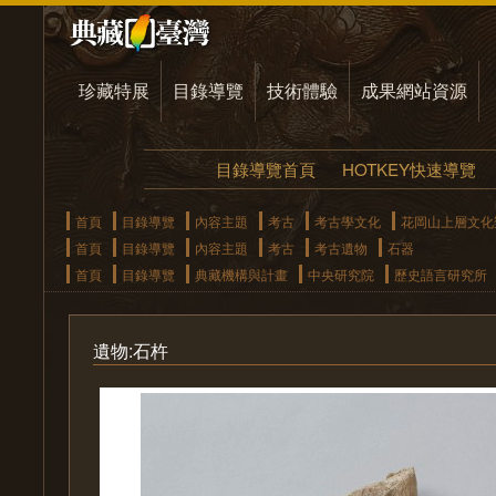
珍藏特展
目錄導覽
技術體驗
成果網站資源
目錄導覽首頁
HOTKEY快速導覽
首頁
目錄導覽
內容主題
考古
考古學文化
花岡山上層文化
首頁
目錄導覽
內容主題
考古
考古遺物
石器
首頁
目錄導覽
典藏機構與計畫
中央研究院
歷史語言研究所
遺物:石杵