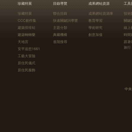
珍藏特展
目錄導覽
成果網站資源
工具
珍藏特展
聯合目錄
成果網站資源庫
技術
CCC創作集
快速關鍵詞導覽
教育學習
關鍵
建築排排站
主題分類
學術研究
線上
建築轉轉樂
典藏機構
創意加值
時間
天地宮
進階搜尋
跟著
旅行
安平追想1661
工藝大冒險
原住民儀式
原住民服飾
中央