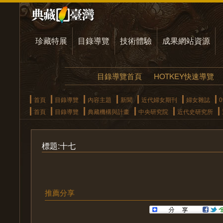
珍藏特展
目錄導覽
技術體驗
成果網站資源
目錄導覽首頁
HOTKEY快速導覽
首頁
目錄導覽
內容主題
新聞
近代婦女期刊
婦女雜誌
首頁
目錄導覽
典藏機構與計畫
中央研究院
近代史研究所
標題:十七
推薦分享