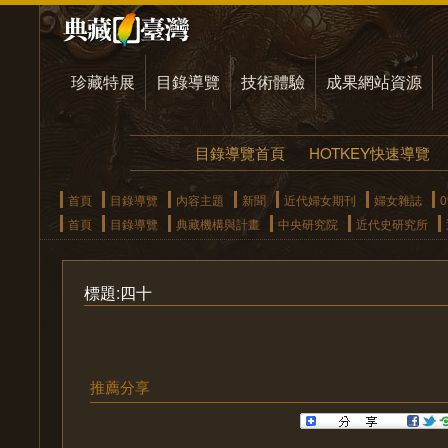
珍藏特展
目錄導覽
技術體驗
成果網站資源
目錄導覽首頁
HOTKEY快速導覽
首頁
目錄導覽
內容主題
新聞
近代婦女期刊
婦女雜誌
首頁
目錄導覽
典藏機構與計畫
中央研究院
近代史研究所
標題:四十
推薦分享