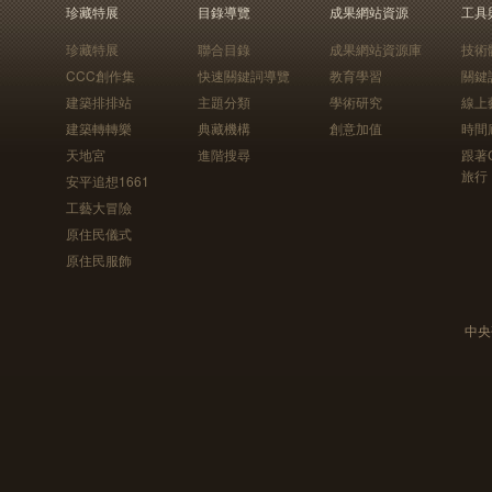
珍藏特展
目錄導覽
成果網站資源
工具
珍藏特展
聯合目錄
成果網站資源庫
技術
CCC創作集
快速關鍵詞導覽
教育學習
關鍵
建築排排站
主題分類
學術研究
線上
建築轉轉樂
典藏機構
創意加值
時間
天地宮
進階搜尋
跟著
旅行
安平追想1661
工藝大冒險
原住民儀式
原住民服飾
中央