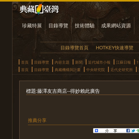
珍藏特展
目錄導覽
技術體驗
成果網站資源
目錄導覽首頁
HOTKEY快速導覽
首頁
目錄導覽
內容主題
新聞
近代城市小報
江蘇日報
1
首頁
目錄導覽
典藏機構與計畫
中央研究院
近代史研究所
標題:藤澤友吉商店--得妙賴此廣告
推薦分享