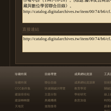
直接連結
珍藏特展
目錄導覽
成果網站資源
工具
珍藏特展
聯合目錄
成果網站資源庫
技術
CCC創作集
快速關鍵詞導覽
教育學習
關鍵
建築排排站
主題分類
學術研究
線上
建築轉轉樂
典藏機構
創意加值
時間
天地宮
進階搜尋
跟著
旅行