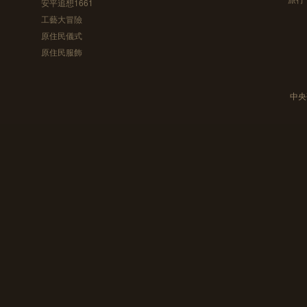
安平追想1661
工藝大冒險
原住民儀式
原住民服飾
中央