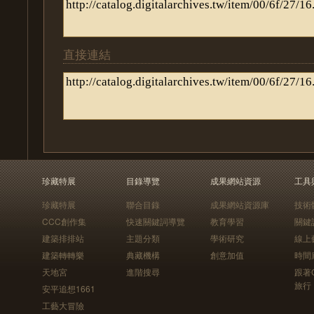
直接連結
珍藏特展
目錄導覽
成果網站資源
工具
珍藏特展
聯合目錄
成果網站資源庫
技術
CCC創作集
快速關鍵詞導覽
教育學習
關鍵
建築排排站
主題分類
學術研究
線上
建築轉轉樂
典藏機構
創意加值
時間
天地宮
進階搜尋
跟著
旅行
安平追想1661
工藝大冒險