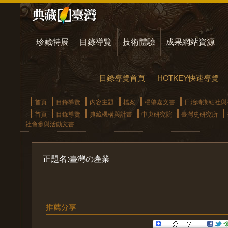
珍藏特展
目錄導覽
技術體驗
成果網站資源
目錄導覽首頁
HOTKEY快速導覽
首頁
目錄導覽
內容主題
檔案
楊肇嘉文書
日治時期結社與
首頁
目錄導覽
典藏機構與計畫
中央研究院
臺灣史研究所
社會參與活動文書
正題名:臺灣の產業
推薦分享