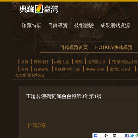
珍藏特展
目錄導覽
技術體驗
成果網站資源
目錄導覽首頁
HOTKEY快速導覽
首頁
目錄導覽
內容主題
檔案
楊肇嘉文書
日治時期結社與
首頁
目錄導覽
典藏機構與計畫
中央研究院
臺灣史研究所
社會參與活動文書
正題名:臺灣同鄉會會報第3年第1號
推薦分享