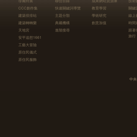
珍藏特展
聯合目錄
成果網站資源庫
技術
CCC創作集
快速關鍵詞導覽
教育學習
關鍵
建築排排站
主題分類
學術研究
線上
建築轉轉樂
典藏機構
創意加值
時間
天地宮
進階搜尋
跟著
旅行
安平追想1661
工藝大冒險
原住民儀式
原住民服飾
中央