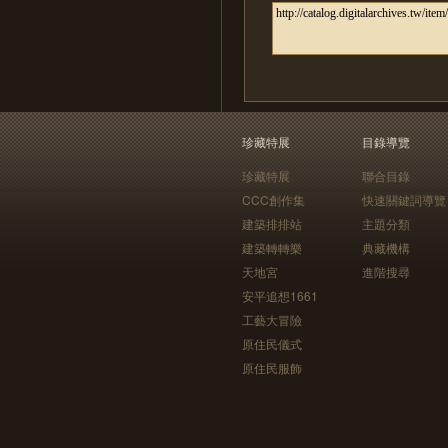
珍藏特展
目錄導覽
珍藏特展
聯合目錄
CCC創作集
快速關鍵詞導覽
建築排排站
主題分類
建築轉轉樂
典藏機構
天地宮
進階搜尋
安平追想1661
工藝大冒險
原住民儀式
原住民服飾