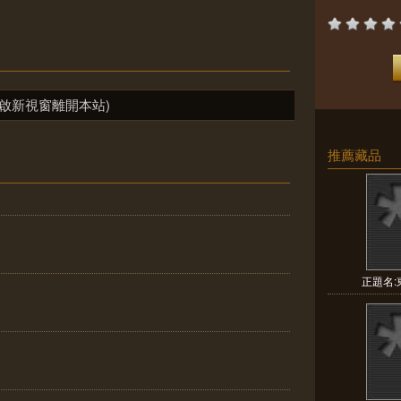
啟新視窗離開本站)
推薦藏品
正題名