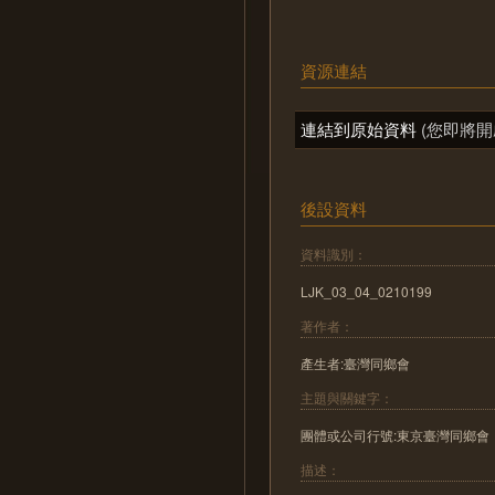
資源連結
連結到原始資料
(您即將開
後設資料
資料識別：
LJK_03_04_0210199
著作者：
產生者:臺灣同鄉會
主題與關鍵字：
團體或公司行號:東京臺灣同鄉會
描述：