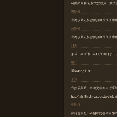
範圍與內容:包含大會役員、競技
出版者：
臺灣珍藏史料數位典藏及加值應
貢獻者：
臺灣珍藏史料數位典藏及加值應
日期：
形成日期:昭和9年11月18日 (193
格式：
重製Jpeg影像:2
來源：
六然居典藏，臺灣史檔案資源系
http://tais.ith.sinica.edu.tw/sinica
管理權：
後設資料為中央研究院臺灣史研