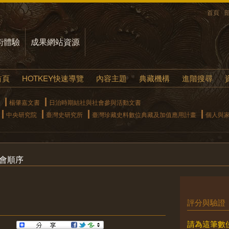
首頁
術體驗
成果網站資源
首頁
HOTKEY快速導覽
內容主題
典藏機構
進階搜尋
楊肇嘉文書
日治時期結社與社會參與活動文書
中央研究院
臺灣史研究所
臺灣珍藏史料數位典藏及加值應用計畫
個人與
動會順序
評分與驗證
請為這筆數