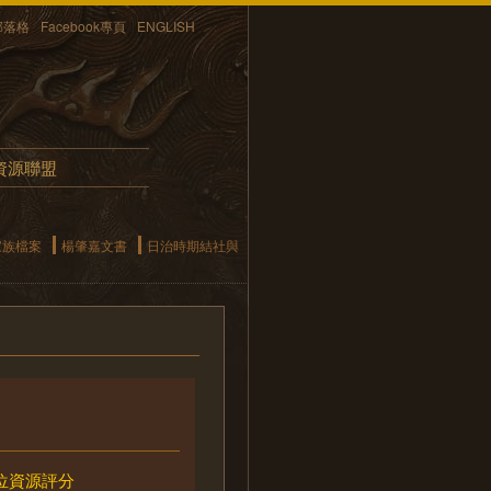
部落格
Facebook專頁
ENGLISH
資源聯盟
家族檔案
楊肇嘉文書
日治時期結社與
位資源評分