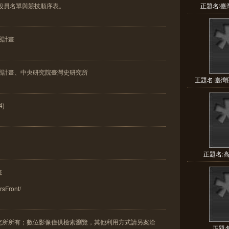
役員名單與競技順序表。
正題名:
用計畫
用計畫、中央研究院臺灣史研究所
正題名:臺灣
4)
正題名:
統
frsFront/
究所所有；數位影像僅供檢索瀏覽，其他利用方式請另案洽
正題