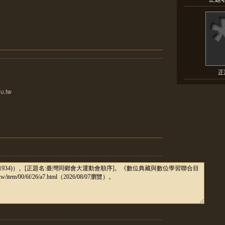
正
u.tw