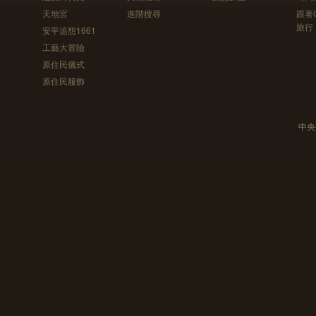
天地宮
進階搜尋
跟著
旅行
安平追想1661
工藝大冒險
原住民儀式
原住民服飾
中央