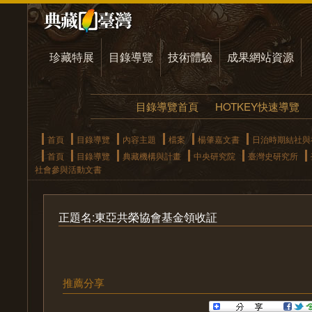
珍藏特展
目錄導覽
技術體驗
成果網站資源
目錄導覽首頁
HOTKEY快速導覽
首頁
目錄導覽
內容主題
檔案
楊肇嘉文書
日治時期結社與
首頁
目錄導覽
典藏機構與計畫
中央研究院
臺灣史研究所
社會參與活動文書
正題名:東亞共榮協會基金領收証
推薦分享