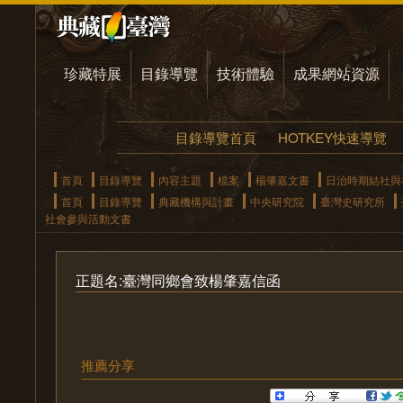
珍藏特展
目錄導覽
技術體驗
成果網站資源
目錄導覽首頁
HOTKEY快速導覽
首頁
目錄導覽
內容主題
檔案
楊肇嘉文書
日治時期結社與
首頁
目錄導覽
典藏機構與計畫
中央研究院
臺灣史研究所
社會參與活動文書
正題名:臺灣同鄉會致楊肇嘉信函
推薦分享