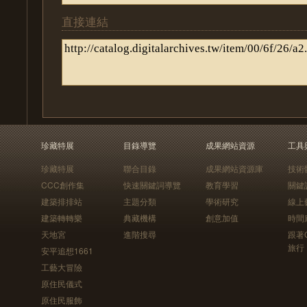
直接連結
珍藏特展
目錄導覽
成果網站資源
工具
珍藏特展
聯合目錄
成果網站資源庫
技術
CCC創作集
快速關鍵詞導覽
教育學習
關鍵
建築排排站
主題分類
學術研究
線上
建築轉轉樂
典藏機構
創意加值
時間
天地宮
進階搜尋
跟著
旅行
安平追想1661
工藝大冒險
原住民儀式
原住民服飾