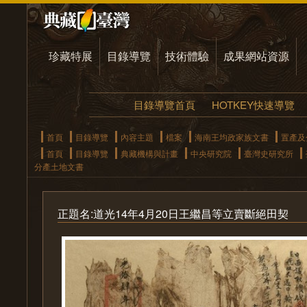
珍藏特展
目錄導覽
技術體驗
成果網站資源
目錄導覽首頁
HOTKEY快速導覽
首頁
目錄導覽
內容主題
檔案
海南王均政家族文書
置產及
首頁
目錄導覽
典藏機構與計畫
中央研究院
臺灣史研究所
分產土地文書
正題名:道光14年4月20日王繼昌等立賣斷絕田契