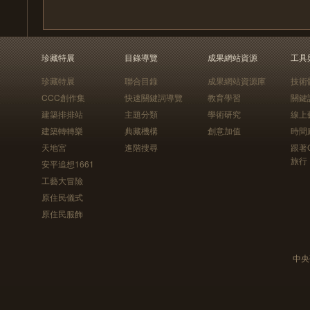
珍藏特展
目錄導覽
成果網站資源
工具
珍藏特展
聯合目錄
成果網站資源庫
技術
CCC創作集
快速關鍵詞導覽
教育學習
關鍵
建築排排站
主題分類
學術研究
線上
建築轉轉樂
典藏機構
創意加值
時間
天地宮
進階搜尋
跟著
旅行
安平追想1661
工藝大冒險
原住民儀式
原住民服飾
中央