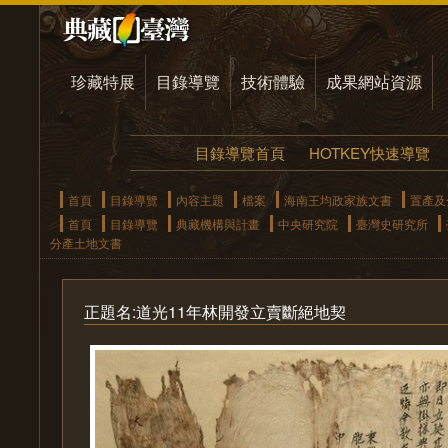
珍藏特展
目錄導覽
技術體驗
成果網站資源
目錄導覽首頁
HOTKEY快速導覽
首頁
目錄導覽
內容主題
檔案
海南王均政家族文書
置產及
首頁
目錄導覽
典藏機構與計畫
中央研究院
臺灣史研究所
分產土地文書
正題名:道光11年林開發立賣斷絕地契