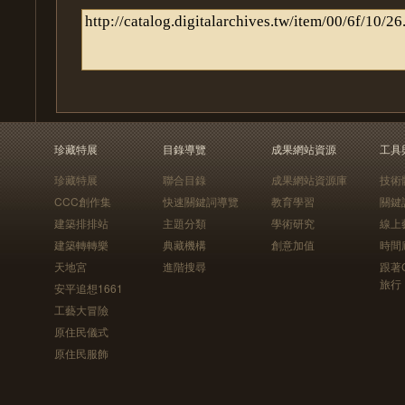
珍藏特展
目錄導覽
成果網站資源
工具
珍藏特展
聯合目錄
成果網站資源庫
技術
CCC創作集
快速關鍵詞導覽
教育學習
關鍵
建築排排站
主題分類
學術研究
線上
建築轉轉樂
典藏機構
創意加值
時間
天地宮
進階搜尋
跟著
旅行
安平追想1661
工藝大冒險
原住民儀式
原住民服飾