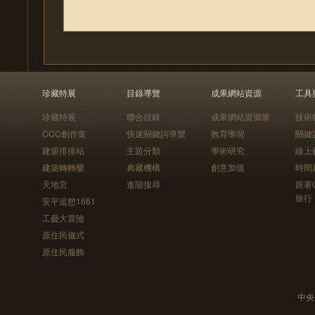
珍藏特展
目錄導覽
成果網站資源
工具
珍藏特展
聯合目錄
成果網站資源庫
技術
CCC創作集
快速關鍵詞導覽
教育學習
關鍵
建築排排站
主題分類
學術研究
線上
建築轉轉樂
典藏機構
創意加值
時間
天地宮
進階搜尋
跟著
旅行
安平追想1661
工藝大冒險
原住民儀式
原住民服飾
中央