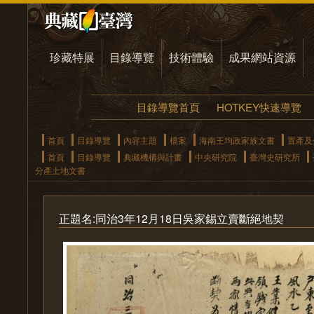
珍藏特展
目錄導覽
技術體驗
成果網站資源
目錄導覽首頁
HOTKEY快速導覽
首頁
目錄導覽
內容主題
檔案
海南王均政家族文書
置產及
首頁
目錄導覽
典藏機構與計畫
中央研究院
臺灣史研究所
分產土地文書
正題名:同治3年12月18日吳家錫立賣斷絕地契