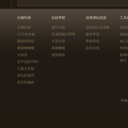
珍藏特展
目錄導覽
成果網站資源
工具
珍藏特展
聯合目錄
成果網站資源庫
技術
CCC創作集
快速關鍵詞導覽
教育學習
關鍵
建築排排站
主題分類
學術研究
線上
建築轉轉樂
典藏機構
創意加值
時間
天地宮
進階搜尋
跟著
旅行
安平追想1661
工藝大冒險
原住民儀式
原住民服飾
中央