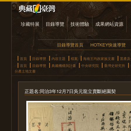
珍藏特展
目錄導覽
技術體驗
成果網站資源
目錄導覽首頁
HOTKEY快速導覽
首頁
目錄導覽
內容主題
檔案
海南王均政家族文書
置產及
首頁
目錄導覽
典藏機構與計畫
中央研究院
臺灣史研究所
分產土地文書
正題名:同治3年12月7日吳元龍立賣斷絕園契