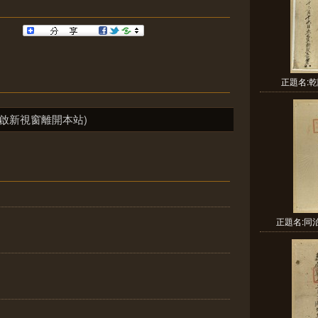
正題名:乾
啟新視窗離開本站)
正題名:同治