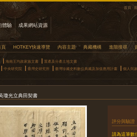
首頁
術體驗
成果網站資源
首頁
HOTKEY快速導覽
內容主題
典藏機構
進階搜尋
海南王均政家族文書
置產及分產土地文書
中央研究院
臺灣史研究所
臺灣珍藏史料數位典藏及加值應用計畫
個人與
日吳瓊光立典田契書
評分與驗證
請為這筆數