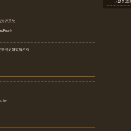
正題名:嘉慶
案資源系統
frsFront/
院臺灣史研究所所有
u.tw