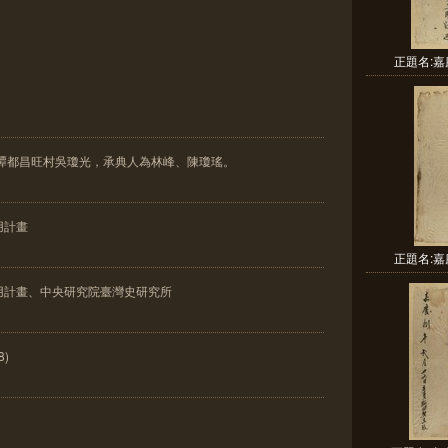
正題名:嘉
西譚都昌旺村吳瓊光，承典人為林峰、陳瓊瑤。
用計畫
正題名:嘉
用計畫、中央研究院臺灣史研究所
8)