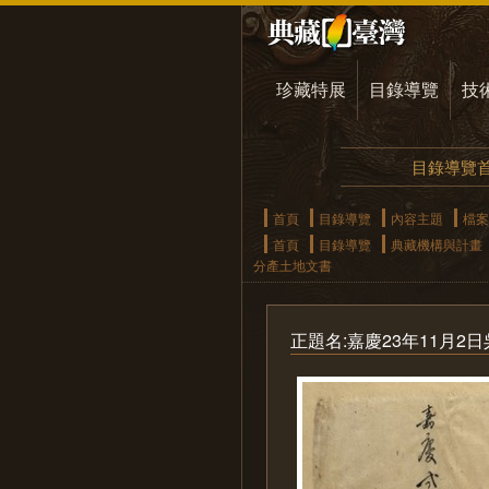
珍藏特展
目錄導覽
技
目錄導覽
首頁
目錄導覽
內容主題
檔案
首頁
目錄導覽
典藏機構與計畫
分產土地文書
正題名:嘉慶23年11月2