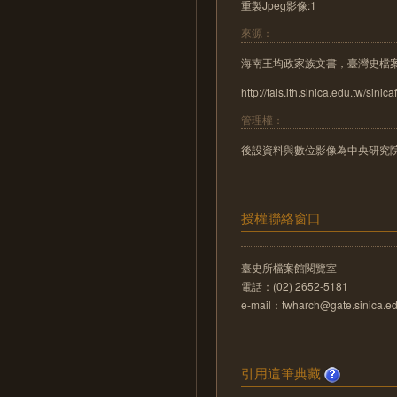
重製Jpeg影像:1
來源：
海南王均政家族文書，臺灣史檔
http://tais.ith.sinica.edu.tw/sinica
管理權：
後設資料與數位影像為中央研究
授權聯絡窗口
臺史所檔案館閱覽室
電話：(02) 2652-5181
e-mail：twharch@gate.sinica.ed
引用這筆典藏