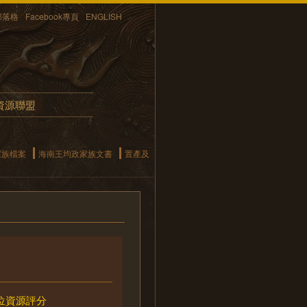
部落格
Facebook專頁
ENGLISH
資源聯盟
家族檔案
海南王均政家族文書
置產及
位資源評分