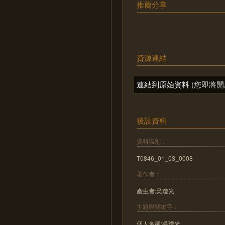
推薦分享
資源連結
連結到原始資料
(您即將開
後設資料
資料識別：
T0846_01_03_0008
著作者：
產生者:吳瓊光
主題與關鍵字：
個人名稱:吳瓊光