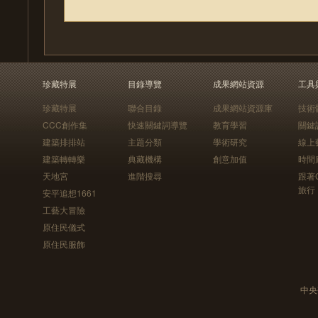
珍藏特展
目錄導覽
成果網站資源
工具
珍藏特展
聯合目錄
成果網站資源庫
技術
CCC創作集
快速關鍵詞導覽
教育學習
關鍵
建築排排站
主題分類
學術研究
線上
建築轉轉樂
典藏機構
創意加值
時間
天地宮
進階搜尋
跟著
旅行
安平追想1661
工藝大冒險
原住民儀式
原住民服飾
中央