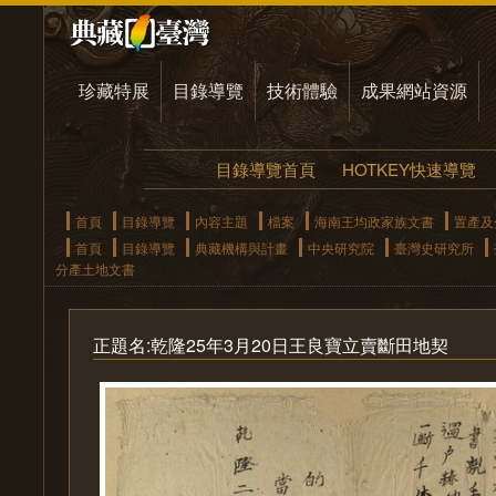
珍藏特展
目錄導覽
技術體驗
成果網站資源
目錄導覽首頁
HOTKEY快速導覽
首頁
目錄導覽
內容主題
檔案
海南王均政家族文書
置產及
首頁
目錄導覽
典藏機構與計畫
中央研究院
臺灣史研究所
分產土地文書
正題名:乾隆25年3月20日王良寶立賣斷田地契