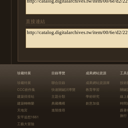
直接連結
珍藏特展
目錄導覽
成果網站資源
工具
珍藏特展
聯合目錄
成果網站資源庫
技術
CCC創作集
快速關鍵詞導覽
教育學習
關鍵
建築排排站
主題分類
學術研究
線上
建築轉轉樂
典藏機構
創意加值
時間
天地宮
進階搜尋
跟著
旅行
安平追想1661
工藝大冒險