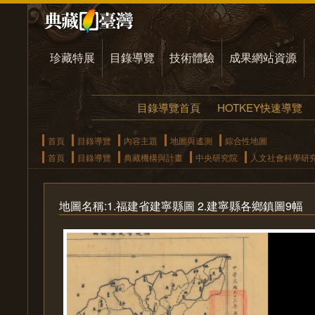
珍藏特展
目錄導覽
技術體驗
成果網站資源
目錄導覽首頁
HOTKEY快速導覽
首頁
目錄導覽
內容主題
地圖與遙測
綜合性地圖
首頁
目錄導覽
典藏機構與計畫
中央研究院
人文社會科學研
地圖名稱:1.福建省建寧縣圖 2.建寧縣各鄉鎮圖9幅