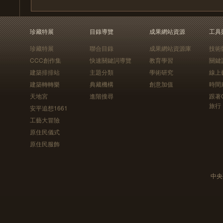
珍藏特展
目錄導覽
成果網站資源
工具
珍藏特展
聯合目錄
成果網站資源庫
技術
CCC創作集
快速關鍵詞導覽
教育學習
關鍵
建築排排站
主題分類
學術研究
線上
建築轉轉樂
典藏機構
創意加值
時間
天地宮
進階搜尋
跟著
旅行
安平追想1661
工藝大冒險
原住民儀式
原住民服飾
中央