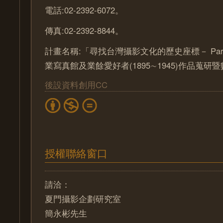
電話:02-2392-6072。
傳真:02-2392-8844。
計畫名稱:「尋找台灣攝影文化的歷史座標－ Part
業寫真館及業餘愛好者(1895∼1945)作品蒐
後設資料創用CC
授權聯絡窗口
請洽：
夏門攝影企劃研究室
簡永彬先生