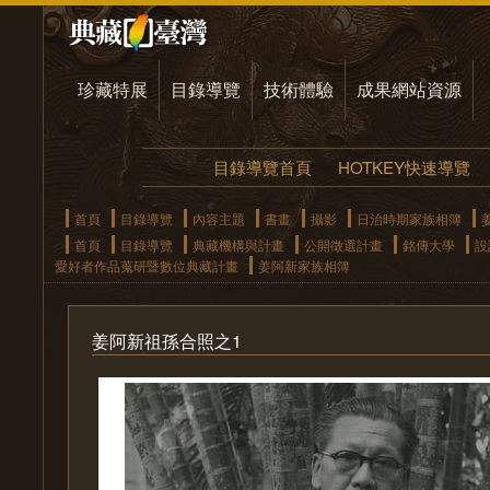
珍藏特展
目錄導覽
技術體驗
成果網站資源
目錄導覽首頁
HOTKEY快速導覽
首頁
目錄導覽
內容主題
書畫
攝影
日治時期家族相簿
首頁
目錄導覽
典藏機構與計畫
公開徵選計畫
銘傳大學
設
愛好者作品蒐研暨數位典藏計畫
姜阿新家族相簿
姜阿新祖孫合照之1