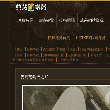
珍藏特展
目錄導覽
技術體驗
成果網站資源
目錄導覽首頁
HOTKEY快速導覽
首頁
目錄導覽
內容主題
書畫
攝影
日治時期家族相簿
首頁
目錄導覽
典藏機構與計畫
公開徵選計畫
銘傳大學
設
愛好者作品蒐研暨數位典藏計畫
姜阿新家族相簿
姜麗芝獨照之19