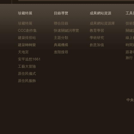
珍藏特展
目錄導覽
成果網站資源
工具
珍藏特展
聯合目錄
成果網站資源庫
技術
CCC創作集
快速關鍵詞導覽
教育學習
關鍵
建築排排站
主題分類
學術研究
線上
建築轉轉樂
典藏機構
創意加值
時間
天地宮
進階搜尋
跟著
旅行
安平追想1661
工藝大冒險
原住民儀式
原住民服飾
中央