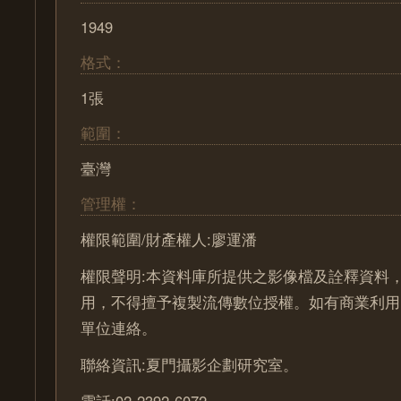
1949
格式：
1張
範圍：
臺灣
管理權：
權限範圍/財產權人:廖運潘
權限聲明:本資料庫所提供之影像檔及詮釋資料
用，不得擅予複製流傳數位授權。如有商業利用
單位連絡。
聯絡資訊:夏門攝影企劃研究室。
電話:02-2392-6072。