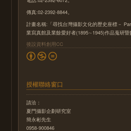
傳真:02-2392-8844。
計畫名稱:「尋找台灣攝影文化的歷史座標－ Part
業寫真館及業餘愛好者(1895∼1945)作品蒐
後設資料創用CC
授權聯絡窗口
請洽：
夏門攝影企劃研究室
簡永彬先生
0958-900846