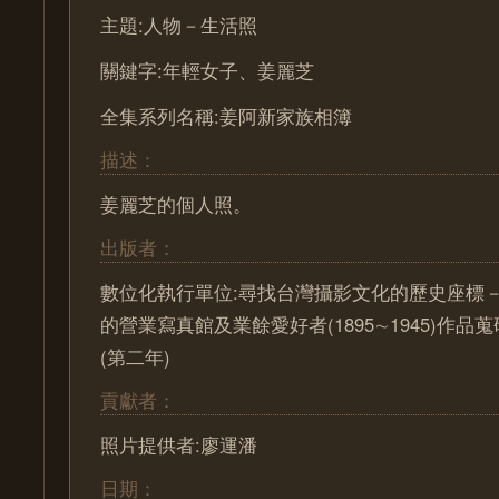
主題:人物－生活照
關鍵字:年輕女子、姜麗芝
全集系列名稱:姜阿新家族相簿
描述：
姜麗芝的個人照。
出版者：
數位化執行單位:尋找台灣攝影文化的歷史座標－ Pa
的營業寫真館及業餘愛好者(1895∼1945)作
(第二年)
貢獻者：
照片提供者:廖運潘
日期：