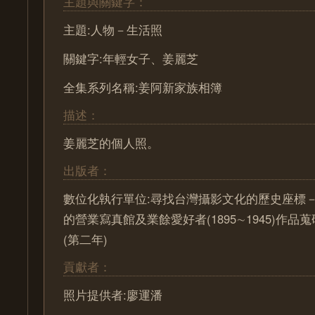
主題與關鍵字：
主題:人物－生活照
關鍵字:年輕女子、姜麗芝
全集系列名稱:姜阿新家族相簿
描述：
姜麗芝的個人照。
出版者：
數位化執行單位:尋找台灣攝影文化的歷史座標－ Pa
的營業寫真館及業餘愛好者(1895∼1945)作
(第二年)
貢獻者：
照片提供者:廖運潘