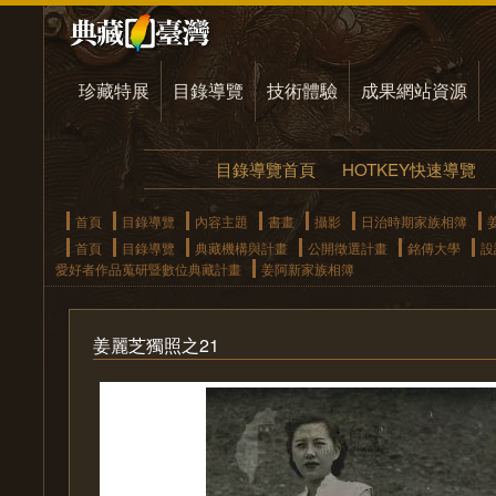
珍藏特展
目錄導覽
技術體驗
成果網站資源
目錄導覽首頁
HOTKEY快速導覽
首頁
目錄導覽
內容主題
書畫
攝影
日治時期家族相簿
首頁
目錄導覽
典藏機構與計畫
公開徵選計畫
銘傳大學
設
愛好者作品蒐研暨數位典藏計畫
姜阿新家族相簿
姜麗芝獨照之21