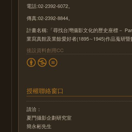
電話:02-2392-6072。
傳真:02-2392-8844。
計畫名稱:「尋找台灣攝影文化的歷史座標－ Part
業寫真館及業餘愛好者(1895∼1945)作品蒐
後設資料創用CC
授權聯絡窗口
請洽：
夏門攝影企劃研究室
簡永彬先生