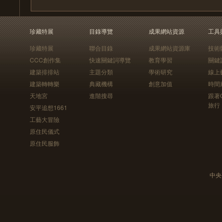
珍藏特展
目錄導覽
成果網站資源
工具
珍藏特展
聯合目錄
成果網站資源庫
技術
CCC創作集
快速關鍵詞導覽
教育學習
關鍵
建築排排站
主題分類
學術研究
線上
建築轉轉樂
典藏機構
創意加值
時間
天地宮
進階搜尋
跟著
旅行
安平追想1661
工藝大冒險
原住民儀式
原住民服飾
中央