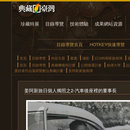
珍藏特展
目錄導覽
技術體驗
成果網站資源
目錄導覽首頁
HOTKEY快速導覽
首頁
目錄導覽
內容主題
書畫
攝影
日治時期家族相簿
首頁
目錄導覽
典藏機構與計畫
公開徵選計畫
銘傳大學
設
愛好者作品蒐研暨數位典藏計畫
姜阿新家族相簿
姜阿新旅日個人獨照之2-汽車後座裡的董事長