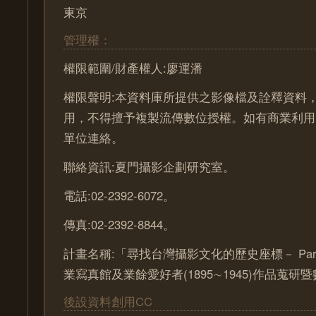
東京
管理權：
權限範圍/財產權人:廖運潘
權限聲明:本資料庫所提供之影像檔及詮釋資料
用，不得擅予複製流傳數位授權。如有商業利用
單位連絡。
聯絡資訊:夏門攝影企劃研究室。
電話:02-2392-6072。
傳真:02-2392-8844。
計畫名稱:「尋找台灣攝影文化的歷史座標－ Part
業寫真館及業餘愛好者(1895∼1945)作品蒐
後設資料創用CC