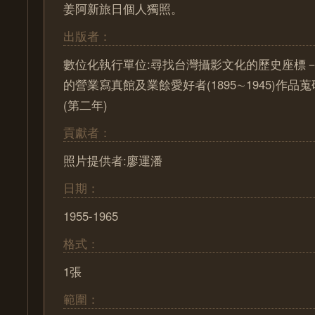
姜阿新旅日個人獨照。
出版者：
數位化執行單位:尋找台灣攝影文化的歷史座標－ Pa
的營業寫真館及業餘愛好者(1895∼1945)作
(第二年)
貢獻者：
照片提供者:廖運潘
日期：
1955-1965
格式：
1張
範圍：