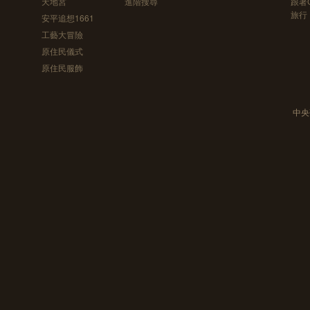
天地宮
進階搜尋
跟著
旅行
安平追想1661
工藝大冒險
原住民儀式
原住民服飾
中央