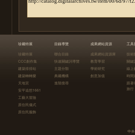
珍藏特展
目錄導覽
成果網站資源
工具
珍藏特展
聯合目錄
成果網站資源庫
技術
CCC創作集
快速關鍵詞導覽
教育學習
關鍵
建築排排站
主題分類
學術研究
線上
建築轉轉樂
典藏機構
創意加值
時間
天地宮
進階搜尋
跟著
旅行
安平追想1661
工藝大冒險
原住民儀式
原住民服飾
中央