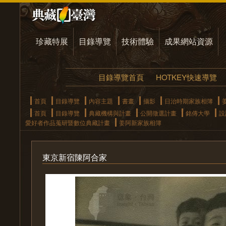
珍藏特展
目錄導覽
技術體驗
成果網站資源
目錄導覽首頁
HOTKEY快速導覽
首頁
目錄導覽
內容主題
書畫
攝影
日治時期家族相簿
首頁
目錄導覽
典藏機構與計畫
公開徵選計畫
銘傳大學
設
愛好者作品蒐研暨數位典藏計畫
姜阿新家族相簿
東京新宿陳阿合家