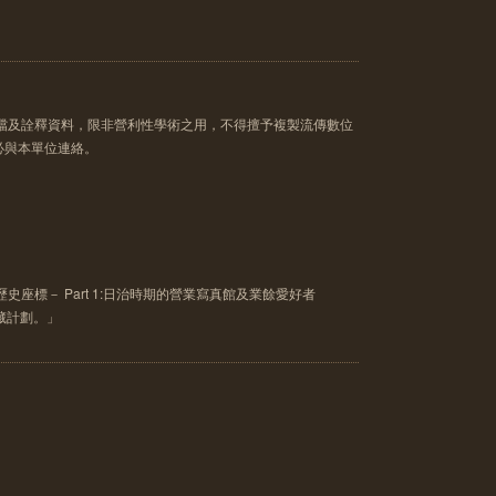
像檔及詮釋資料，限非營利性學術之用，不得擅予複製流傳數位
必與本單位連絡。
史座標－ Part 1:日治時期的營業寫真館及業餘愛好者
典藏計劃。」