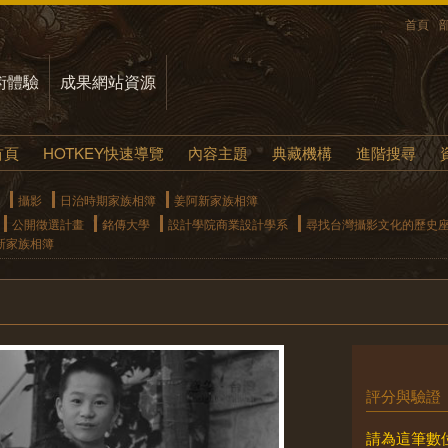
首頁
術體驗
成果網站資源
首頁
HOTKEY快速導覽
內容主題
典藏機構
進階搜尋
攝影
日治時期家族相簿
姜阿新家族相簿
公開徵選計畫
銘傳大學
設計學院商業設計學系
尋找台灣攝影文化的歷史
新家族相簿
評分與驗證
請為這筆數