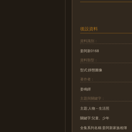
後設資料
資料識別：
姜阿新0168
資料類型：
型式:靜態圖像
著作者：
姜鳴鐸
主題與關鍵字：
主題:人物－生活照
關鍵字:兒童、少年
全集系列名稱:姜阿新家族相簿