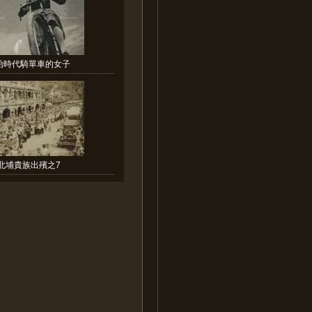
治時代騎單車的女子
北埔貴族出殯之7