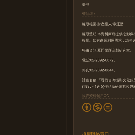
臺灣
管理權：
權限範圍/財產權人:廖運潘
權限聲明:本資料庫所提供之影
授權。如有商業利用需求，請務
聯絡資訊:夏門攝影企劃研究室。
電話:02-2392-6072。
傳真:02-2392-8844。
計畫名稱:「尋找台灣攝影文化的歷
(1895∼1945)作品蒐研暨數位
後設資料創用CC
授權聯絡窗口