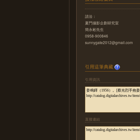
請洽：
夏門攝影企劃研究室
簡永彬先生
0958-900846
sunnygate2012@gmail.com
引用這筆典藏
引用資訊
直接連結