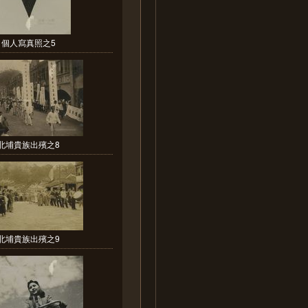
個人寫真照之5
北埔貴族出殯之8
北埔貴族出殯之9