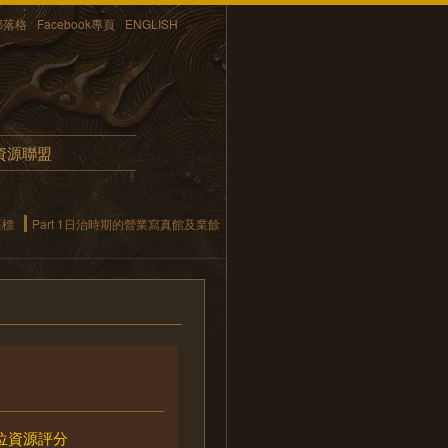
部落格
Facebook專頁
ENGLISH
資源聯盟
座標
Part 1日治時期的營業寫真館及業餘
位資源評分