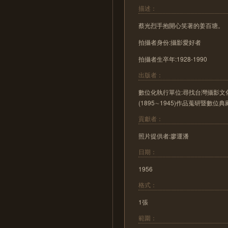
描述：
蔡光烈手抱開心笑著的姜百塘。
拍攝者身份:攝影愛好者
拍攝者生卒年:1928-1990
出版者：
數位化執行單位:尋找台灣攝影文化
(1895∼1945)作品蒐研暨數位
貢獻者：
照片提供者:廖運潘
日期：
1956
格式：
1張
範圍：