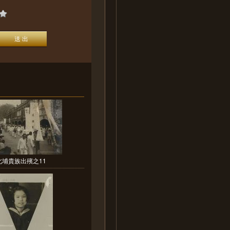
北埔貴族出殯之11