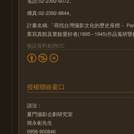
電話:02-2392-6072。
傳真:02-2392-8844。
計畫名稱:「尋找台灣攝影文化的歷史座標－ Part
業寫真館及業餘愛好者(1895∼1945)作品蒐
後設資料創用CC
授權聯絡窗口
請洽：
夏門攝影企劃研究室
簡永彬先生
0958-900846