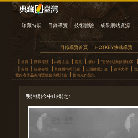
珍藏特展
目錄導覽
技術體驗
成果網站資源
目錄導覽首頁
HOTKEY快速導覽
首頁
目錄導覽
內容主題
書畫
攝影
日治時期業餘攝影家
首頁
目錄導覽
典藏機構與計畫
公開徵選計畫
銘傳大學
設
愛好者作品蒐研暨數位典藏計畫
鄧南光作品集
明治橋(今中山橋)之1