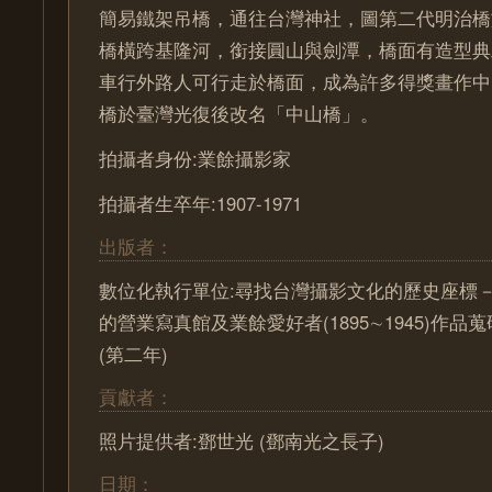
簡易鐵架吊橋，通往台灣神社，圖第二代明治橋於
橋橫跨基隆河，銜接圓山與劍潭，橋面有造型典
車行外路人可行走於橋面，成為許多得獎畫作中
橋於臺灣光復後改名「中山橋」。
拍攝者身份:業餘攝影家
拍攝者生卒年:1907-1971
出版者：
數位化執行單位:尋找台灣攝影文化的歷史座標－ Pa
的營業寫真館及業餘愛好者(1895∼1945)作
(第二年)
貢獻者：
照片提供者:鄧世光 (鄧南光之長子)
日期：