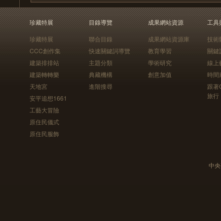
珍藏特展
目錄導覽
成果網站資源
工具
珍藏特展
聯合目錄
成果網站資源庫
技術
CCC創作集
快速關鍵詞導覽
教育學習
關鍵
建築排排站
主題分類
學術研究
線上
建築轉轉樂
典藏機構
創意加值
時間
天地宮
進階搜尋
跟著
旅行
安平追想1661
工藝大冒險
原住民儀式
原住民服飾
中央