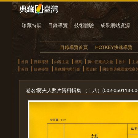
珍藏特展
目錄導覽
技術體驗
成果網站資源
目錄導覽首頁
HOTKEY快速導覽
首頁
目錄導覽
內容主題
檔案
蔣中正總統文物
照片
主
首頁
目錄導覽
典藏機構與計畫
國史館
國史館典藏國家檔案
卷名:蔣夫人照片資料輯集 （十八）(002-050113-0001