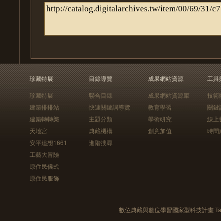
珍藏特展
目錄導覽
成果網站資源
工具
珍藏特展
聯合目錄
成果網站資源庫
技術
建築排排站
快速關鍵詞導覽
教育學習
關鍵
建築轉轉樂
主題分類
學術研究
線上
天地宮
典藏機構
創意加值
時間
安平追想1661
進階搜尋
工藝大冒險
原住民儀式
原住民服飾
數位典藏與數位學習國家型科技計畫 Taiwan e-Le