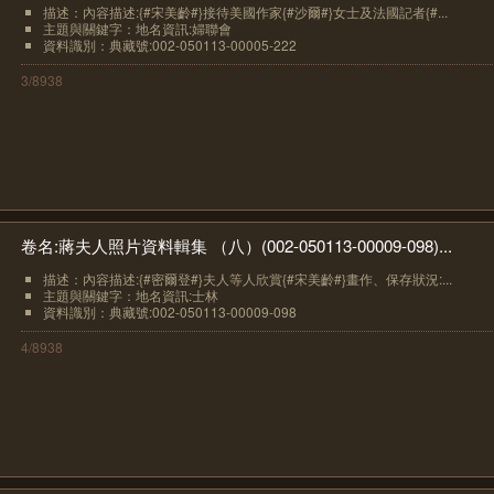
描述：內容描述:{#宋美齡#}接待美國作家{#沙爾#}女士及法國記者{#...
主題與關鍵字：地名資訊:婦聯會
資料識別：典藏號:002-050113-00005-222
3/8938
卷名:蔣夫人照片資料輯集 （八）(002-050113-00009-098)...
描述：內容描述:{#密爾登#}夫人等人欣賞{#宋美齡#}畫作、保存狀況:...
主題與關鍵字：地名資訊:士林
資料識別：典藏號:002-050113-00009-098
4/8938