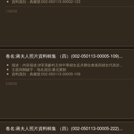
資料識別：典藏號:002-050113-00002-123
1/8938
卷名:蔣夫人照片資料輯集 （四）(002-050113-00005-109)...
描述：內容描述:{#宋美齡#}主持中華婦女反共聯合會後與婦女代表於...
主題與關鍵字：地名資訊:臺北賓館
資料識別：典藏號:002-050113-00005-109
2/8938
卷名:蔣夫人照片資料輯集 （四）(002-050113-00005-222)...