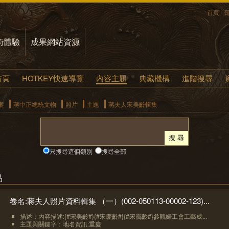
首頁
術體驗
成果網站資源
首頁
HOTKEY快速導覽
內容主題
典藏機構
進階搜尋
案
蔣中正總統文物
照片
主題
蔣夫人宋美齡輯集
只搜尋這個類別
搜尋全部
品
卷名:蔣夫人照片資料輯集 （一）(002-050113-00002-123)...
描述：內容描述:{#宋美齡#}{#宋慶齡#}{#宋靄齡#}參觀婦工會工藝成...
主題與關鍵字：地名資訊:重慶