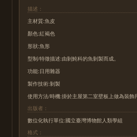
描述：
主材質:魚皮
顏色:紅褐色
形狀:魚形
型制/特徵描述:由剝魨科的魚剝製而成。
功能:日用雜器
製作技術:剝製
使用方法/時機:掛於主屋第二室壁板上做為裝飾
出版者：
數位化執行單位:國立臺灣博物館人類學組
格式：