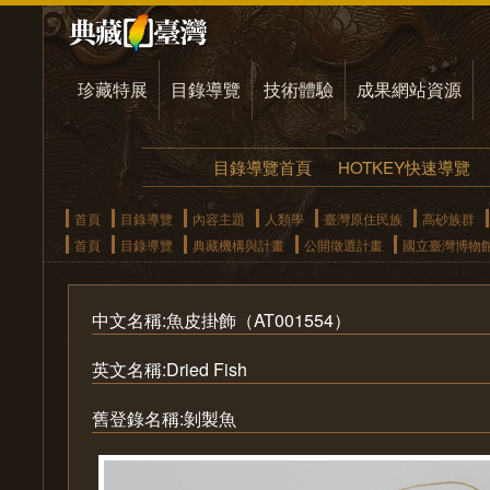
珍藏特展
目錄導覽
技術體驗
成果網站資源
目錄導覽首頁
HOTKEY快速導覽
首頁
目錄導覽
內容主題
人類學
臺灣原住民族
高砂族群
首頁
目錄導覽
典藏機構與計畫
公開徵選計畫
國立臺灣博物
中文名稱:魚皮掛飾（AT001554）
英文名稱:Dried Fish
舊登錄名稱:剝製魚