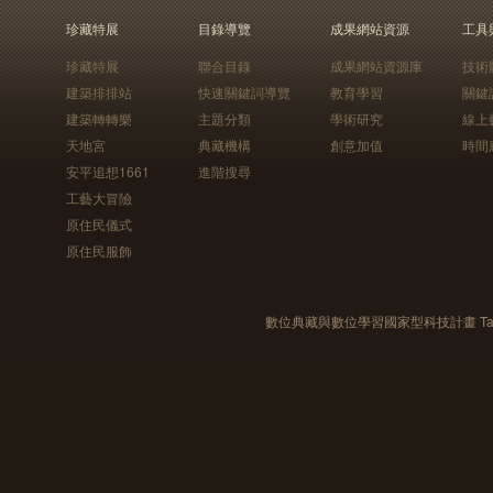
珍藏特展
目錄導覽
成果網站資源
工具
珍藏特展
聯合目錄
成果網站資源庫
技術
建築排排站
快速關鍵詞導覽
教育學習
關鍵
建築轉轉樂
主題分類
學術研究
線上
天地宮
典藏機構
創意加值
時間
安平追想1661
進階搜尋
工藝大冒險
原住民儀式
原住民服飾
數位典藏與數位學習國家型科技計畫 Taiwan e-Le