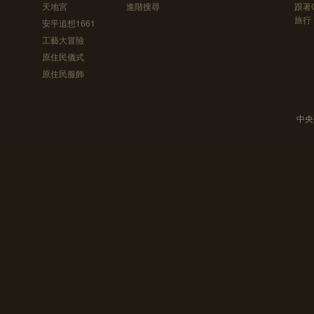
天地宮
進階搜尋
跟著
旅行
安平追想1661
工藝大冒險
原住民儀式
原住民服飾
中央