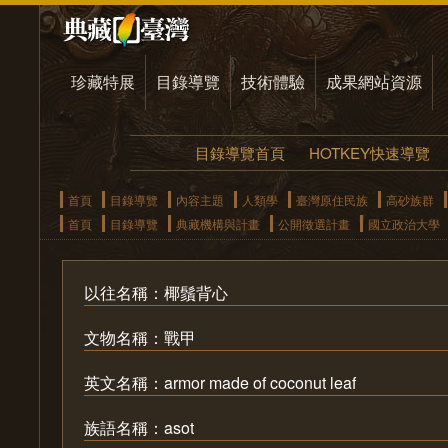
珍藏特展
目錄導覽
技術體驗
成果網站資源
目錄導覽首頁
HOTKEY快速導覽
首頁
目錄導覽
內容主題
人類學
臺灣原住民族
高砂族群
首頁
目錄導覽
典藏機構與計畫
公開徵選計畫
國立政治大學
以往名稱：椰鬚背心
文物名稱：戰甲
英文名稱：armor made of coconut leaf
族語名稱：asot