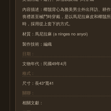
內容描述：椰鬚背心為雅美男士外出拜訪、耕作
喪禮甚至械鬥時穿戴，是以馬尼拉麻皮和椰鬚所
時，採用從上套下的方式。
材質：馬尼拉麻 (a ninges no anyoi)
製作技術：編織
日期：
文物年代：民國49年4月
格式：
尺寸：長43*寬41
關聯：
相關文獻：