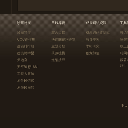
珍藏特展
目錄導覽
成果網站資源
工具
珍藏特展
聯合目錄
成果網站資源庫
技術
CCC創作集
快速關鍵詞導覽
教育學習
關鍵
建築排排站
主題分類
學術研究
線上
建築轉轉樂
典藏機構
創意加值
時間
天地宮
進階搜尋
跟著
旅行
安平追想1661
工藝大冒險
原住民儀式
原住民服飾
中央