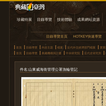
珍藏特展
目錄導覽
技術體驗
成果網站資源
目錄導覽首頁
HOTKEY快速導覽
首頁
目錄導覽
內容主題
檔案
近代外交經濟部門檔案
實業
首頁
目錄導覽
典藏機構與計畫
中央研究院
近代史研究所
件名:山東威海衛管理公署漁輪登記