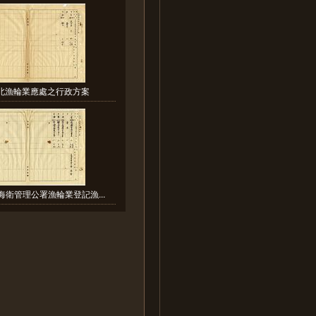
華北漁輪業應處之行政方案
海衛管理公署漁輪業登記漁...