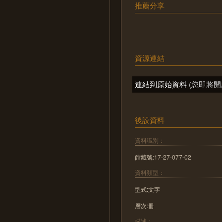
推薦分享
資源連結
連結到原始資料
(您即將開
後設資料
資料識別：
館藏號:17-27-077-02
資料類型：
型式:文字
層次:冊
描述：