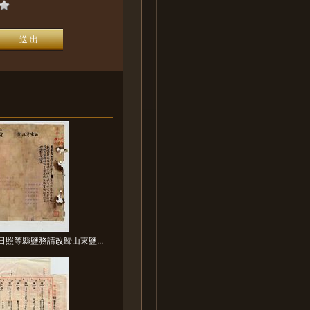
日照等縣鹽務請改歸山東鹽...