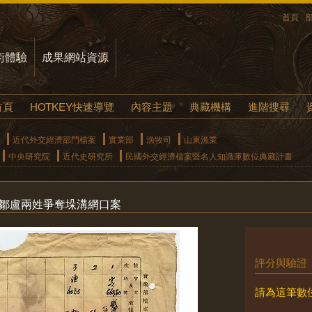
首頁
術體驗
成果網站資源
首頁
HOTKEY快速導覽
內容主題
典藏機構
進階搜尋
近代外交經濟部門檔案
實業部
漁牧司
山東漁業
中央研究院
近代史研究所
民國外交經濟檔案暨名人知識庫數位典藏計畫
署鄒盧兩姓爭奪垛溝網口案
評分與驗證
請為這筆數