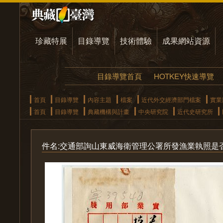
珍藏特展
目錄導覽
技術體驗
成果網站資源
目錄導覽首頁
HOTKEY快速導覽
首頁
目錄導覽
內容主題
檔案
近代外交經濟部門檔案
實業
首頁
目錄導覽
典藏機構與計畫
中央研究院
近代史研究所
件名:交通部詢山東威海衛管理公署所發漁業執照是