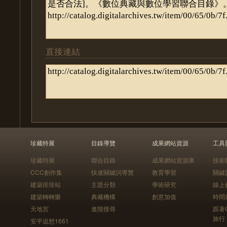
直接連結
珍藏特展
目錄導覽
成果網站資源
工具
珍藏特展
聯合目錄
成果網站資源庫
技術
CCC創作集
快速關鍵詞導覽
教育學習
關鍵
建築排排站
主題分類
學術研究
線上
建築轉轉樂
典藏機構
創意加值
時間
天地宮
進階搜尋
跟著
旅行
安平追想1661