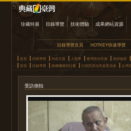
珍藏特展
目錄導覽
技術體驗
成果網站資源
目錄導覽首頁
HOTKEY快速導覽
首頁
目錄導覽
內容主題
人類學
臺灣原住民族
高砂族群
首頁
目錄導覽
典藏機構與計畫
行政院原住民族委員會
台灣
受訪側拍