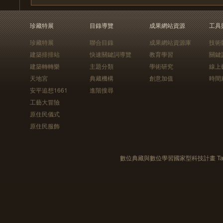
珍藏特展
目錄導覽
成果網站資源
工具
珍藏特展
聯合目錄
成果網站資源庫
技術
建築排排站
快速關鍵詞導覽
教育學習
關鍵
建築轉轉樂
主題分類
學術研究
線上
天地宮
典藏機構
創意加值
時間
安平追想1661
進階搜尋
工藝大冒險
原住民儀式
原住民服飾
數位典藏與數位學習國家型科技計畫 Taiwan e-Le