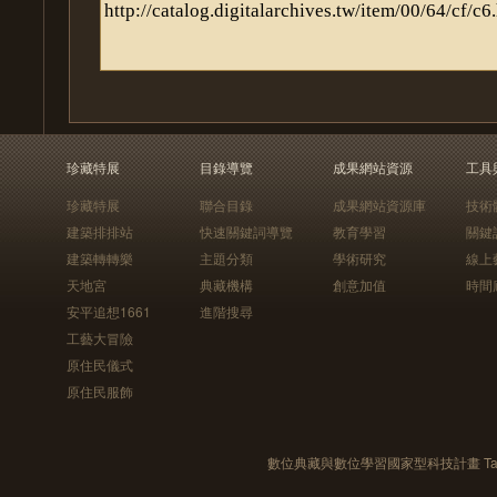
珍藏特展
目錄導覽
成果網站資源
工具
珍藏特展
聯合目錄
成果網站資源庫
技術
建築排排站
快速關鍵詞導覽
教育學習
關鍵
建築轉轉樂
主題分類
學術研究
線上
天地宮
典藏機構
創意加值
時間
安平追想1661
進階搜尋
工藝大冒險
原住民儀式
原住民服飾
數位典藏與數位學習國家型科技計畫 Taiwan e-Le