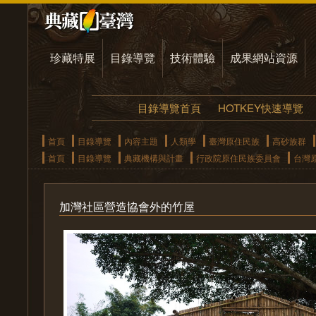
珍藏特展
目錄導覽
技術體驗
成果網站資源
目錄導覽首頁
HOTKEY快速導覽
首頁
目錄導覽
內容主題
人類學
臺灣原住民族
高砂族群
首頁
目錄導覽
典藏機構與計畫
行政院原住民族委員會
台灣
加灣社區營造協會外的竹屋