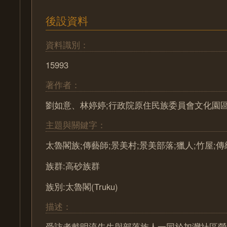
後設資料
資料識別：
15993
著作者：
劉如意、林婷婷;行政院原住民族委員會文化園
主題與關鍵字：
太魯閣族;傳藝師;景美村;景美部落;獵人;竹屋;
族群:高砂族群
族別:太魯閣(Truku)
描述：
受訪者戴明流先生與部落族人一同於加灣社區營