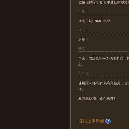
數位化執行單位:台中蓮社宗教文
日期：
活動日期:1968-1986
格式：
數量:1
關聯：
全宗：雪廬風誼—李炳南老居士
經。
管理權：
使用限制:不得作為商業使用，
作。
典藏單位:臺中市佛教蓮社
引用這筆典藏