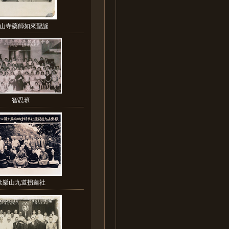
山寺藥師如來聖誕
智忍班
歌樂山九道拐蓮社