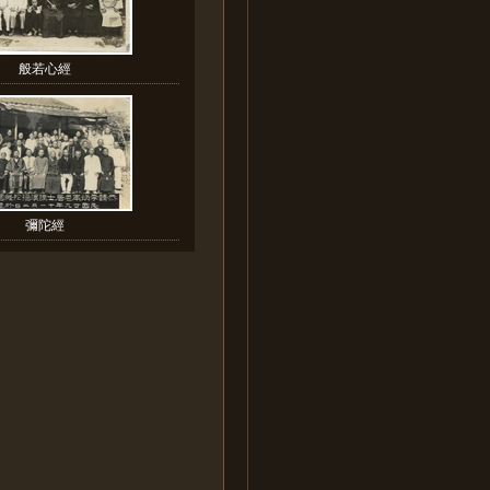
般若心經
彌陀經