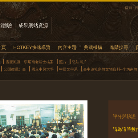
首頁
術體驗
成果網站資源
首頁
HOTKEY快速導覽
內容主題
典藏機構
進階搜尋
雪廬風誼—李炳南老居士檔案
照片
弘法照片
公開徵選計畫
國立中興大學
中國文學系
臺中蓮社宗教文物資料--李炳南
評分與驗證
請為這筆數