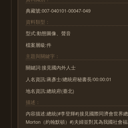
典藏號:007-040101-00047-049
資料類型：
型式:動態圖像、聲音
檔案層級:件
主題與關鍵字：
關鍵詞:接見國內外人士
人名資訊:蔣彥士/總統府秘書長/00:00:01
地名資訊:總統府(臺北)
描述：
內容描述:總統{#李登輝#}接見國際同濟會世界總會長
Morton（約翰默頓）#}夫婦並對其為我國社