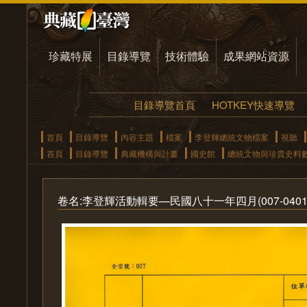
珍藏特展
目錄導覽
技術體驗
成果網站資源
目錄導覽首頁
HOTKEY快速導覽
首頁
目錄導覽
內容主題
檔案
李登輝總統文物檔案
視聽
首頁
目錄導覽
典藏機構與計畫
國史館
總統文物與珍貴史料
卷名:李登輝活動輯要—民國八十一年四月(007-040101-