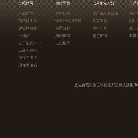
珍藏特展
目錄導覽
成果網站資源
工具
珍藏特展
聯合目錄
成果網站資源庫
技術
建築排排站
快速關鍵詞導覽
教育學習
關鍵
建築轉轉樂
主題分類
學術研究
線上
天地宮
典藏機構
創意加值
時間
安平追想1661
進階搜尋
工藝大冒險
原住民儀式
原住民服飾
數位典藏與數位學習國家型科技計畫 Taiwan e-Le