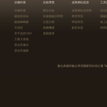
珍藏特展
目錄導覽
成果網站資源
工具
珍藏特展
聯合目錄
成果網站資源庫
技術
建築排排站
快速關鍵詞導覽
教育學習
關鍵
建築轉轉樂
主題分類
學術研究
線上
天地宮
典藏機構
創意加值
時間
安平追想1661
進階搜尋
工藝大冒險
原住民儀式
原住民服飾
數位典藏與數位學習國家型科技計畫 Taiwan e-Le