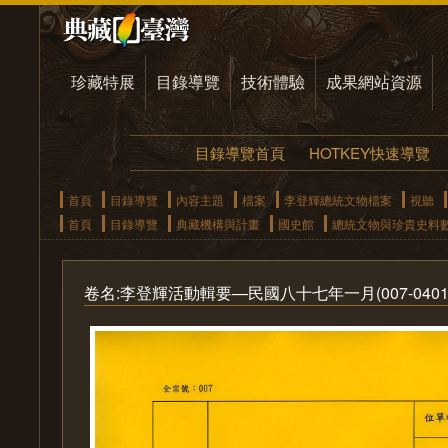
珍藏特展
目錄導覽
技術體驗
成果網站資源
目錄導覽首頁
HOTKEY快速導覽
首頁
目錄導覽
內容主題
檔案
李登輝總統文物檔案
視聽
首頁
目錄導覽
典藏機構與計畫
國史館
總統文物與珍貴史料
卷名:李登輝活動輯要—民國八十七年一月(007-040101-