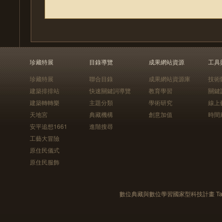
珍藏特展
目錄導覽
成果網站資源
工具
珍藏特展
聯合目錄
成果網站資源庫
技術
建築排排站
快速關鍵詞導覽
教育學習
關鍵
建築轉轉樂
主題分類
學術研究
線上
天地宮
典藏機構
創意加值
時間
安平追想1661
進階搜尋
工藝大冒險
原住民儀式
原住民服飾
數位典藏與數位學習國家型科技計畫 Taiwan e-Le