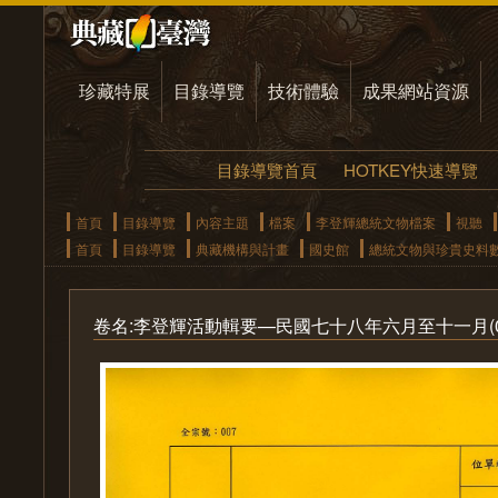
珍藏特展
目錄導覽
技術體驗
成果網站資源
目錄導覽首頁
HOTKEY快速導覽
首頁
目錄導覽
內容主題
檔案
李登輝總統文物檔案
視聽
首頁
目錄導覽
典藏機構與計畫
國史館
總統文物與珍貴史料
卷名:李登輝活動輯要—民國七十八年六月至十一月(007-04