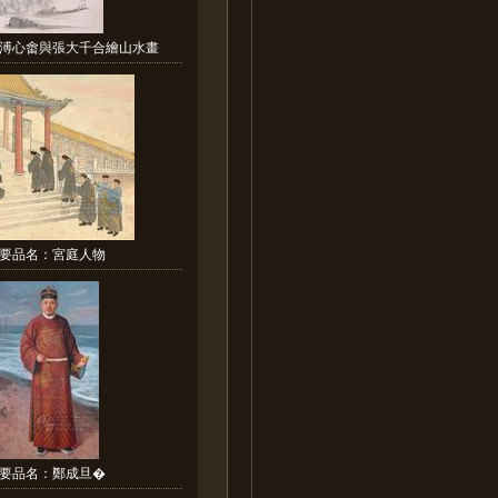
溥心畬與張大千合繪山水畫
要品名：宮庭人物
要品名：鄭成旦�