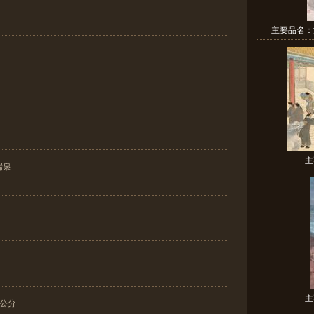
主要品名：
主
湍泉
主
6公分