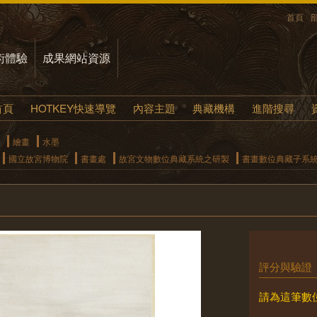
首頁
術體驗
成果網站資源
首頁
HOTKEY快速導覽
內容主題
典藏機構
進階搜尋
繪畫
水墨
國立故宮博物院
書畫處
故宮文物數位典藏系統之研製
書畫數位典藏子系
評分與驗證
請為這筆數