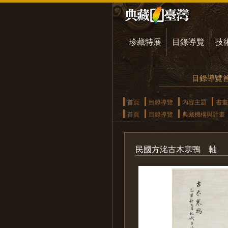
珍藏特展
目錄導覽
技
目錄導覽
首頁
目錄導覽
內容主題
書畫
首頁
目錄導覽
典藏機構與計畫
民國方洺古木寒鴨 軸