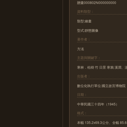
贈畫000802N000000000
資料類型：
類型:繪畫
型式:靜態圖像
著作者：
方洺
主題與關鍵字：
寒林．枯樹 竹 日景 寒鴉 溪澗、
出版者：
數位化執行單位:國立故宮博物院
日期：
中華民國三十四年（1945）
格式：
本幅 135.2x69.3公分、全幅 85.