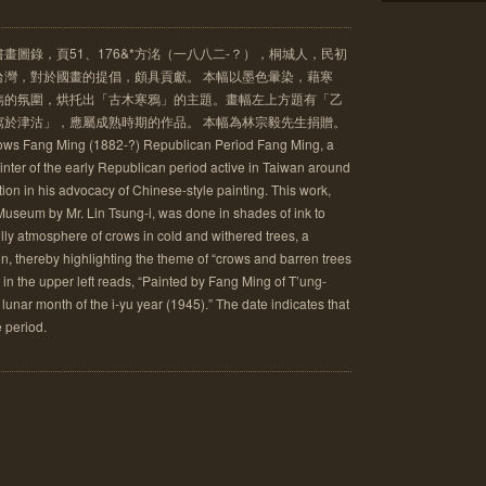
畫圖錄，頁51、176&*方洺（一八八二-？），桐城人，民初
台灣，對於國畫的提倡，頗具貢獻。 本幅以墨色暈染，藉寒
雋的氛圍，烘托出「古木寒鴉」的主題。畫幅左上方題有「乙
寫於津沽」，應屬成熟時期的作品。 本幅為林宗毅先生捐贈。
ows Fang Ming (1882-?) Republican Period Fang Ming, a
inter of the early Republican period active in Taiwan around
on in his advocacy of Chinese-style painting. This work,
Museum by Mr. Lin Tsung-i, was done in shades of ink to
illy atmosphere of crows in cold and withered trees, a
n, thereby highlighting the theme of “crows and barren trees
n in the upper left reads, “Painted by Fang Ming of T’ung-
lunar month of the i-yu year (1945).” The date indicates that
e period.