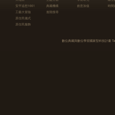
安平追想1661
典藏機構
創意加值
時間
工藝大冒險
進階搜尋
原住民儀式
原住民服飾
數位典藏與數位學習國家型科技計畫 Taiwan e-Le