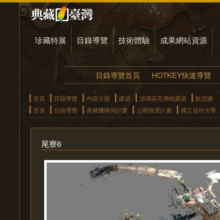
珍藏特展
目錄導覽
技術體驗
成果網站資源
目錄導覽首頁
HOTKEY快速導覽
首頁
目錄導覽
內容主題
建築
澎湖花宅傳統聚落
點雲圖
首頁
目錄導覽
典藏機構與計畫
公開徵選計畫
國立成功大學
尾寮6