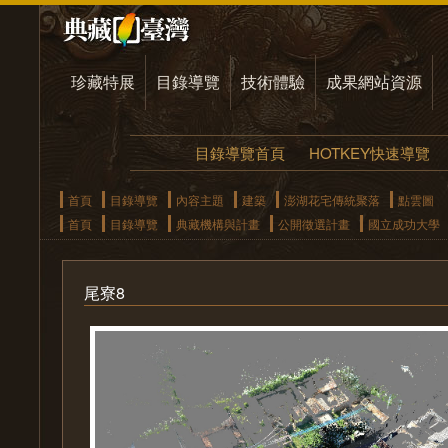
珍藏特展
目錄導覽
技術體驗
成果網站資源
目錄導覽首頁
HOTKEY快速導覽
首頁
目錄導覽
內容主題
建築
澎湖花宅傳統聚落
點雲圖
首頁
目錄導覽
典藏機構與計畫
公開徵選計畫
國立成功大學
尾寮8