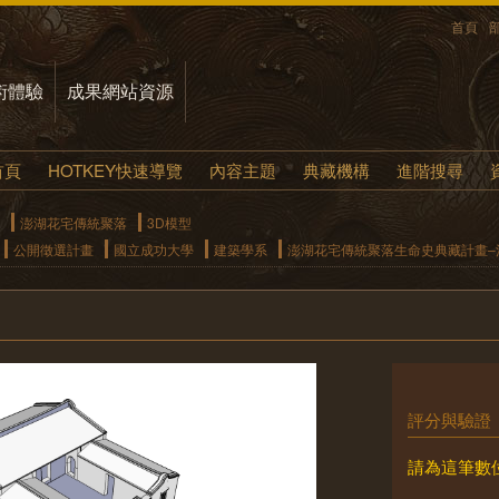
首頁
術體驗
成果網站資源
首頁
HOTKEY快速導覽
內容主題
典藏機構
進階搜尋
澎湖花宅傳統聚落
3D模型
公開徵選計畫
國立成功大學
建築學系
澎湖花宅傳統聚落生命史典藏計畫–清
評分與驗證
請為這筆數