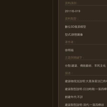
資料識別：
2011IS-019
資料類型：
數位3D復原模型
型式:靜態圖像
著作者：
徐明福
主題與關鍵字：
分類:建築、傳統藝術、常民文化
描述：
建築物現況說明:大厝身屋頂已
建築類型說明-日治時期:一落四
創建年代:不詳
建築類型說明-清代:一落四櫸頭