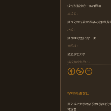
現況類型說明:一落四櫸頭
出版者：
數位化執行單位:澎湖花宅傳統聚
格式：
數位3D模型比例:一比一
管理權：
國立成功大學
後設資料創用CC
授權聯絡窗口
國立成功大學建築系徐明福研究
林宜君