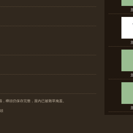
坍塌，櫸頭仍保存完整，屋內已被雜草掩蓋。
櫸頭