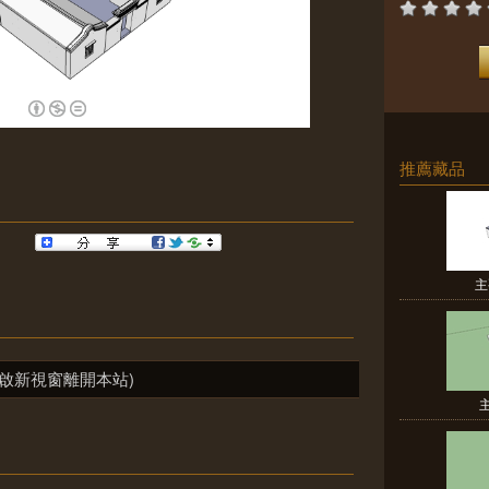
推薦藏品
主
啟新視窗離開本站)