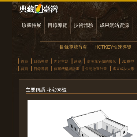
珍藏特展
目錄導覽
技術體驗
成果網站資源
目錄導覽首頁
HOTKEY快速導覽
首頁
目錄導覽
內容主題
建築
澎湖花宅傳統聚落
3D模型
首頁
目錄導覽
典藏機構與計畫
公開徵選計畫
國立成功大學
主要稱謂:花宅98號