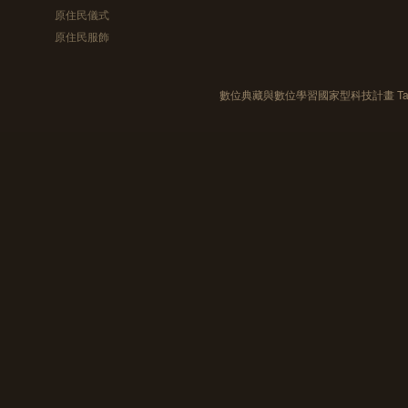
原住民儀式
原住民服飾
數位典藏與數位學習國家型科技計畫 Taiwan e-Le