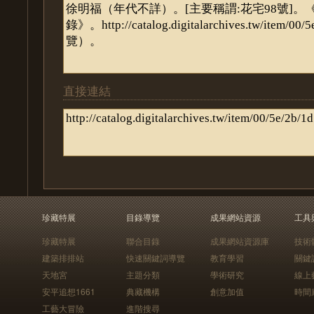
直接連結
珍藏特展
目錄導覽
成果網站資源
工具
珍藏特展
聯合目錄
成果網站資源庫
技術
建築排排站
快速關鍵詞導覽
教育學習
關鍵
天地宮
主題分類
學術研究
線上
安平追想1661
典藏機構
創意加值
時間
工藝大冒險
進階搜尋