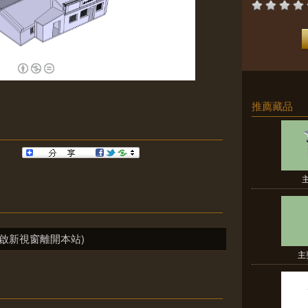
推薦藏品
啟新視窗離開本站)
主