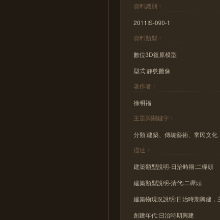
資料識別：
2011IS-090-1
資料類型：
數位3D復原模型
型式:靜態圖像
著作者：
徐明福
主題與關鍵字：
分類:建築、傳統藝術、常民文化
描述：
建築類型說明-日治時期:二櫸頭
建築類型說明-清代:二櫸頭
建築物現況說明:日治時期興建
創建年代:日治時期興建