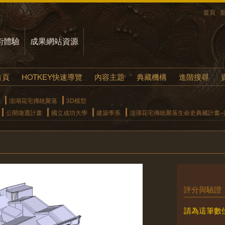
首頁
術體驗
成果網站資源
首頁
HOTKEY快速導覽
內容主題
典藏機構
進階搜尋
澎湖花宅傳統聚落
3D模型
公開徵選計畫
國立成功大學
建築學系
澎湖花宅傳統聚落生命史典藏計畫–清
評分與驗證
請為這筆數