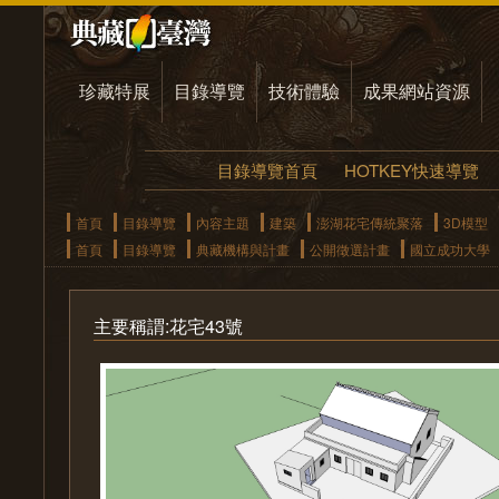
珍藏特展
目錄導覽
技術體驗
成果網站資源
目錄導覽首頁
HOTKEY快速導覽
首頁
目錄導覽
內容主題
建築
澎湖花宅傳統聚落
3D模型
首頁
目錄導覽
典藏機構與計畫
公開徵選計畫
國立成功大學
主要稱謂:花宅43號