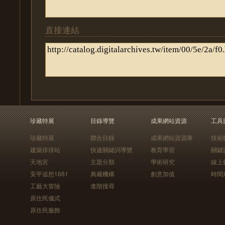
直接連結
珍藏特展
目錄導覽
成果網站資源
工具
珍藏特展
聯合目錄
成果網站資源庫
技術
建築排排站
快速關鍵詞導覽
教育學習
關鍵
天地宮
主題分類
學術研究
線上
安平追想1661
典藏機構
創意加值
時間
工藝大冒險
進階搜尋
原住民儀式
原住民服飾