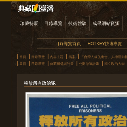
珍藏特展
目錄導覽
技術體驗
成果網站資源
目錄導覽首頁
HOTKEY快速導覽
首頁
目錄導覽
內容主題
檔案
「台灣人權促進會」人權運動
首頁
目錄導覽
典藏機構與計畫
公開徵選計畫
國立政治大學
釋放所有政治犯