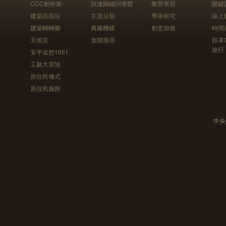
CCC創作集
快速關鍵詞導覽
教育學習
關鍵
建築排排站
主題分類
學術研究
線上
建築轉轉樂
典藏機構
創意加值
時間
天地宮
進階搜尋
跟著
旅行
安平追想1661
工藝大冒險
原住民儀式
原住民服飾
中央