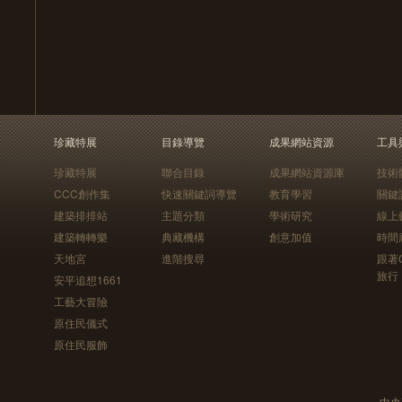
珍藏特展
目錄導覽
成果網站資源
工具
珍藏特展
聯合目錄
成果網站資源庫
技術
CCC創作集
快速關鍵詞導覽
教育學習
關鍵
建築排排站
主題分類
學術研究
線上
建築轉轉樂
典藏機構
創意加值
時間
天地宮
進階搜尋
跟著
旅行
安平追想1661
工藝大冒險
原住民儀式
原住民服飾
中央