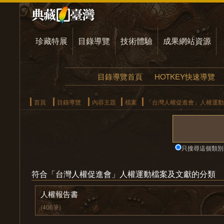
珍藏特展
目錄導覽
技術體驗
成果網站資源
目錄導覽首頁
HOTKEY快速導覽
首頁
目錄導覽
內容主題
檔案
「台灣人權促進會」人權運動
只搜尋這個類別
符合「台灣人權促進會」人權運動檔案及文獻的分類
人權報告書
(406筆)