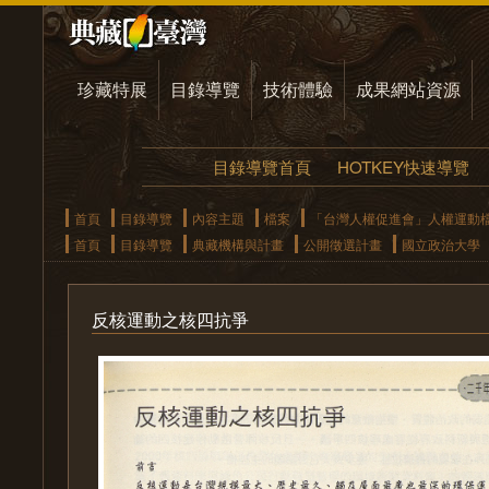
珍藏特展
目錄導覽
技術體驗
成果網站資源
目錄導覽首頁
HOTKEY快速導覽
首頁
目錄導覽
內容主題
檔案
「台灣人權促進會」人權運動
首頁
目錄導覽
典藏機構與計畫
公開徵選計畫
國立政治大學
反核運動之核四抗爭