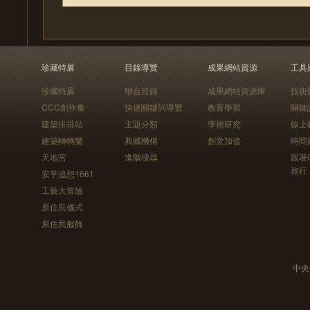
珍藏特展
目錄導覽
成果網站資源
工具
珍藏特展
聯合目錄
成果網站資源庫
技術
CCC創作集
快速關鍵詞導覽
教育學習
關鍵
建築排排站
主題分類
學術研究
線上
建築轉轉樂
典藏機構
創意加值
時間
天地宮
進階搜尋
跟著
旅行
安平追想1661
工藝大冒險
原住民儀式
原住民服飾
中央