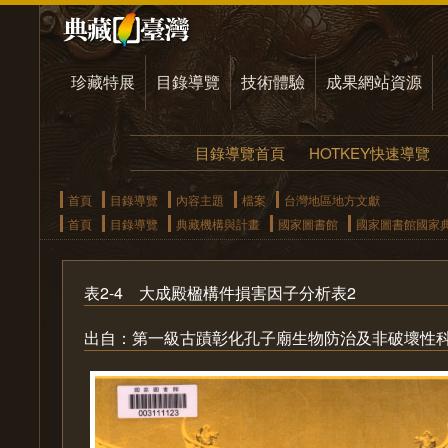
珍藏特展
目錄導覽
技術體驗
成果網站資源
目錄導覽首頁
HOTKEY快速導覽
首頁
目錄導覽
內容主題
檔案
台灣地區地方文獻
首頁
目錄導覽
典藏機構與計畫
國家圖書館
國家圖書館國家
表2-4 大成殿楹構件損害因子分析表2
出自：第一級古蹟彰化孔子廟生物防治及非破壞性