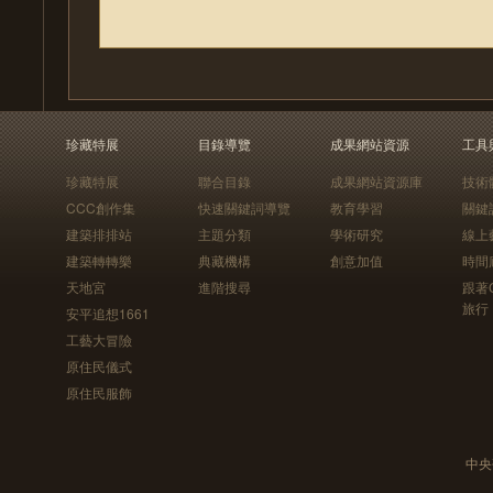
珍藏特展
目錄導覽
成果網站資源
工具
珍藏特展
聯合目錄
成果網站資源庫
技術
CCC創作集
快速關鍵詞導覽
教育學習
關鍵
建築排排站
主題分類
學術研究
線上
建築轉轉樂
典藏機構
創意加值
時間
天地宮
進階搜尋
跟著
旅行
安平追想1661
工藝大冒險
原住民儀式
原住民服飾
中央