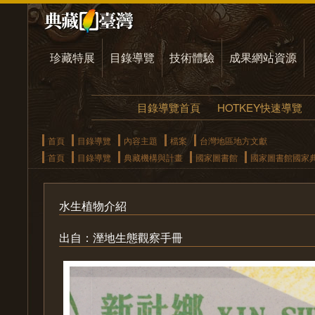
珍藏特展
目錄導覽
技術體驗
成果網站資源
目錄導覽首頁
HOTKEY快速導覽
首頁
目錄導覽
內容主題
檔案
台灣地區地方文獻
首頁
目錄導覽
典藏機構與計畫
國家圖書館
國家圖書館國家
水生植物介紹
出自：溼地生態觀察手冊