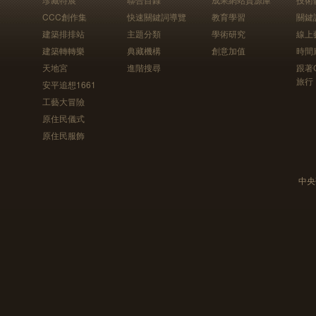
CCC創作集
快速關鍵詞導覽
教育學習
關鍵
建築排排站
主題分類
學術研究
線上
建築轉轉樂
典藏機構
創意加值
時間
天地宮
進階搜尋
跟著
旅行
安平追想1661
工藝大冒險
原住民儀式
原住民服飾
中央