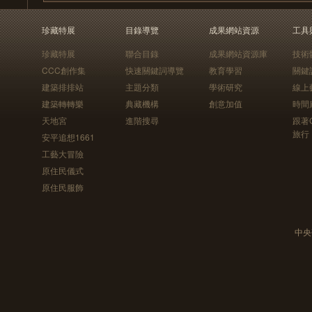
珍藏特展
目錄導覽
成果網站資源
工具
珍藏特展
聯合目錄
成果網站資源庫
技術
CCC創作集
快速關鍵詞導覽
教育學習
關鍵
建築排排站
主題分類
學術研究
線上
建築轉轉樂
典藏機構
創意加值
時間
天地宮
進階搜尋
跟著
旅行
安平追想1661
工藝大冒險
原住民儀式
原住民服飾
中央