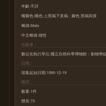
年齡:不詳
嘴腳色:嘴色:上黑褐下黃褐 ; 腳色:黑褐與黃
雌雄:Male
中文雌雄:雄性
出版者：
數位化執行單位:國立自然科學博物館：動物學
日期：
採集起始日期:1990-12-19
格式：
數量:1件
體長:73