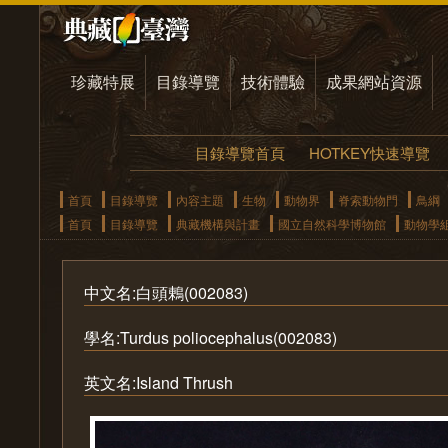
珍藏特展
目錄導覽
技術體驗
成果網站資源
目錄導覽首頁
HOTKEY快速導覽
首頁
目錄導覽
內容主題
生物
動物界
脊索動物門
鳥綱
首頁
目錄導覽
典藏機構與計畫
國立自然科學博物館
動物學
中文名:白頭鶇(002083)
學名:Turdus poliocephalus(002083)
英文名:Island Thrush