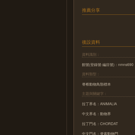
推薦分享
後設資料
資料識別：
館號(登錄號-編目號)：nmns690
資料類型：
脊椎動物鳥類標本
主題與關鍵字：
拉丁界名：ANIMALIA
中文界名：動物界
拉丁門名：CHORDAT
中文門名：脊索動物門