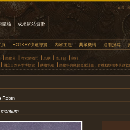
首頁
術體驗
成果網站資源
首頁
HOTKEY快速導覽
內容主題
典藏機構
進階搜尋
動物界
脊索動物門
鳥綱
雀形目
鶲科
國立自然科學博物館
動物學組
動物學典藏數位化計畫：脊椎動物標本典藏數
 Robin
a montium