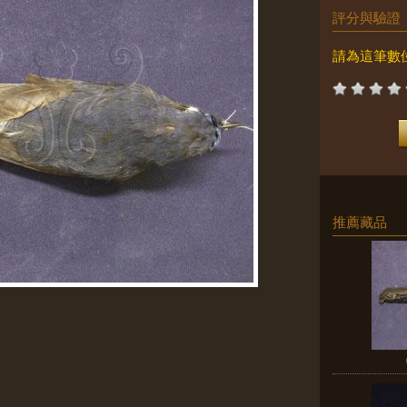
評分與驗證
請為這筆數
推薦藏品