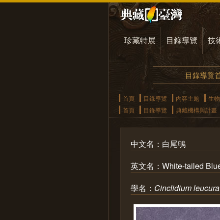
珍藏特展
目錄導覽
技
目錄導覽
首頁
目錄導覽
內容主題
生物
首頁
目錄導覽
典藏機構與計畫
中文名：白尾鴝
英文名：White-tailed Blue
學名：
Cinclidium leucur