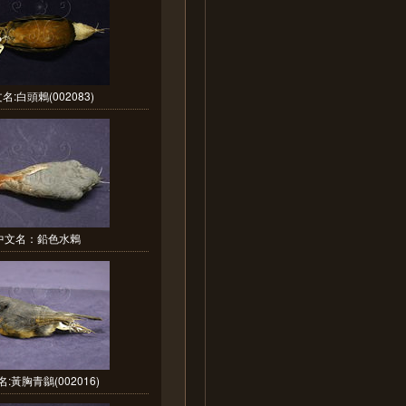
名:白頭鶇(002083)
中文名：鉛色水鶇
:黃胸青鶲(002016)