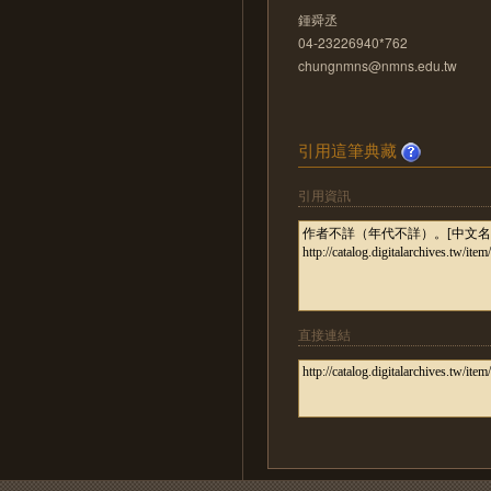
鍾舜丞
04-23226940*762
chungnmns@nmns.edu.tw
引用這筆典藏
引用資訊
直接連結